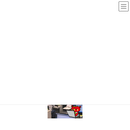
コ
ナ
ン
ビ
テ
ゲ
ン
ー
メディア
ツ
シ
へ
ョ
ス
ン
HOME
メディア
3pr1_s1
キ
に
ッ
移
プ
動
2015年9月4日
3pr1_s1