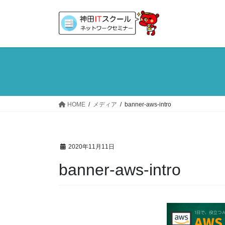
コ
ナ
ン
ビ
テ
ゲ
ン
ー
ツ
シ
へ
ョ
ス
ン
キ
に
ッ
移
HOME
メディア
banner-aws-intro
プ
動
2020年11月11日
banner-aws-intro