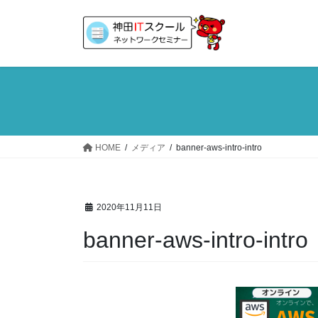
コ
ナ
ン
ビ
テ
ゲ
ン
ー
ツ
シ
へ
ョ
ス
ン
キ
に
ッ
移
HOME
メディア
banner-aws-intro-intro
プ
動
2020年11月11日
banner-aws-intro-intro