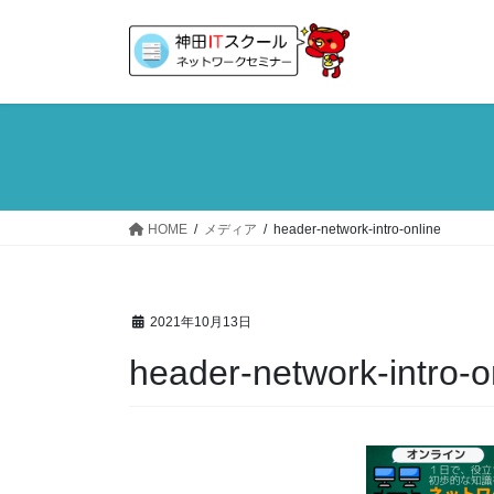
コ
ナ
ン
ビ
テ
ゲ
ン
ー
ツ
シ
へ
ョ
ス
ン
キ
に
ッ
移
HOME
メディア
header-network-intro-online
プ
動
2021年10月13日
header-network-intro-o