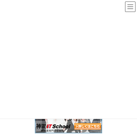
コ
ナ
ン
ビ
テ
ゲ
ン
ー
メディア
ツ
シ
へ
ョ
ス
ン
HOME
メディア
houjin_kenshu
キ
に
ッ
移
プ
動
2019年1月8日
houjin_kenshu