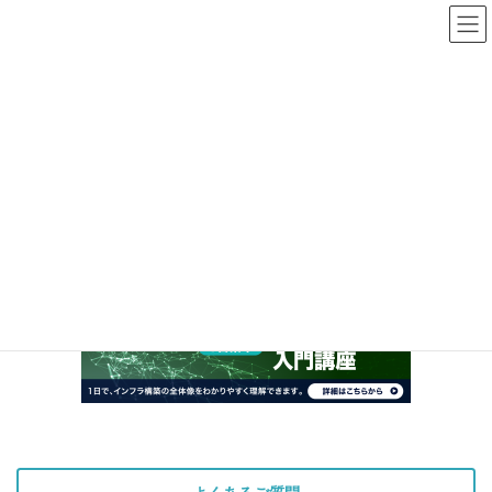
コ
ナ
ン
ビ
テ
ゲ
ン
ー
メディア
ツ
シ
へ
ョ
ス
ン
HOME
メディア
infra_intro-top
キ
に
ッ
移
プ
動
2023年1月18日
infra_intro-top