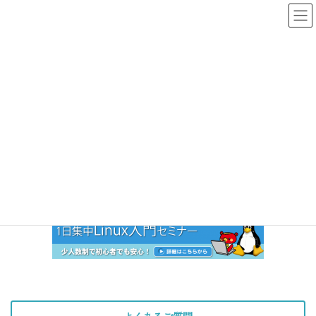
コ
ナ
ン
ビ
テ
ゲ
ン
ー
メディア
ツ
シ
へ
ョ
ス
ン
HOME
メディア
linux-top
キ
に
ッ
移
プ
動
2020年2月18日
linux-top